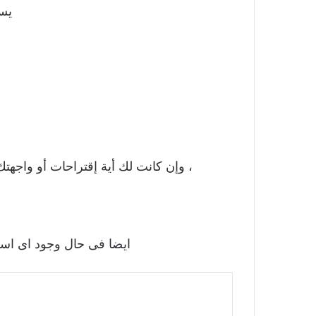
يسع
، وإن كانت لك أية إقتراحات أو واجهت
ايضا فى حال وجود اى استف