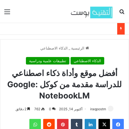
بحث عن
الق
الرئيسية
_
الذكاء الاصطناعي
الذكاء الاصطناعي
تطبيقات علمية ودراسية
أفضل موقع وأداة ذكاء اصطناعي
للدراسة مقدمة من كوكل Google:
NotebookLM
iraqpostm
أكتوبر 14, 2025
0
762
2 دقائق
فيسبوك
‫X
لينكدإن
‏Tumblr
بينتيريست
‏Reddit
واتساب