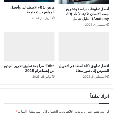
ت
ر
ما هو الذكاء الاصطناعي وأفضل
أفضل تطبيقات دراسة وتشريح
و
المواقع لاستخدامه؟
جسم الإنسان ثلاثية الأبعاد (3D
ن
أبريل 12, 2024
Anatomy) – دليل شامل
ي
سبتمبر 4, 2025
ة
ف
ي
ا
ل
ع
ر
ا
افضل تطبيق ذكاء اصطناعي لتحويل
Edits: مراجعة تطبيق تحرير الفيديو
ق
النصوص إلى صور مجانا
من إنستاغرام 2025
أغسطس 6, 2025
يوليو 28, 2025
اترك تعليقاً
لن يتم نشر عنوان بريدك الإلكتروني.
الحقول الإلزامية مشار إليها بـ
*