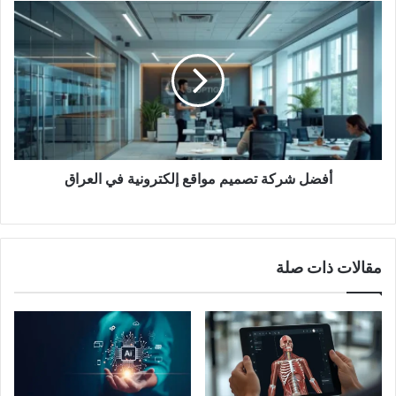
ب
أ
ف
ض
ل
ش
ر
ك
ة
ت
ص
أفضل شركة تصميم مواقع إلكترونية في العراق
م
ي
م
م
مقالات ذات صلة
و
ا
ق
ع
إ
ل
ك