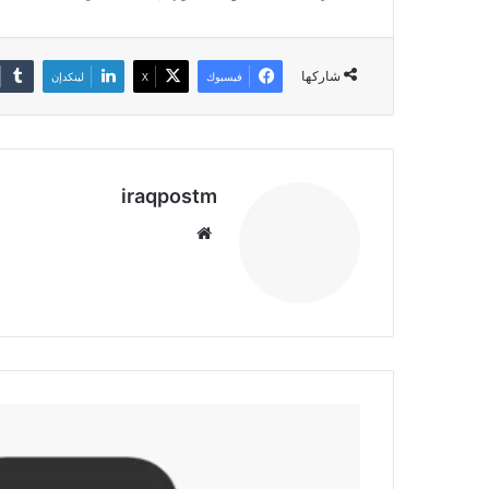
شاركها
فيسبوك
‫X
لينكدإن
iraqpostm
موق
ع
الوي
ب
ت
ح
م
ي