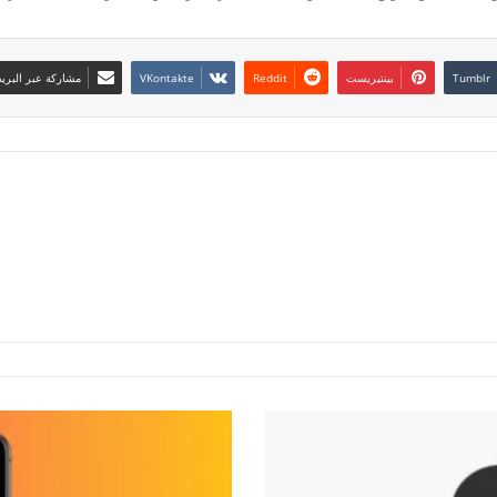
بينتيريست
مشاركة عبر البريد
أ
ف
ض
ل