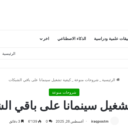
يقات علمية ودراسية
الذكاء الاصطناعي
اخر
الرئيسية
الرئيسية
_
شروحات منوعة
_
كيفية تشغيل سينمانا على باقي الشبكات
شروحات منوعة
تشغيل سينمانا على باقي ال
iraqpostm
أغسطس 26, 2025
0
6٬139
3 دقائق