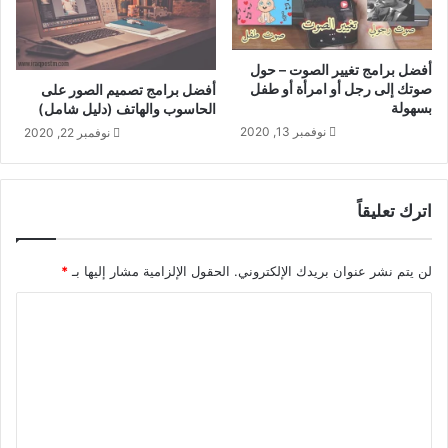
ب
ن
س
د
ه
ر
أفضل برامج تغيير الصوت – حول
و
و
صوتك إلى رجل أو امرأة أو طفل
أفضل برامج تصميم الصور على
ل
ي
بسهولة
الحاسوب والهاتف (دليل شامل)
ة
د
نوفمبر 13, 2020
نوفمبر 22, 2020
و
ا
ل
آ
اترك تعليقاً
ي
ف
و
لن يتم نشر عنوان بريدك الإلكتروني.
الحقول الإلزامية مشار إليها بـ
*
ن
ا
ل
ت
ع
ل