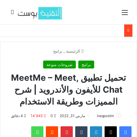
القائمة
بحث 
الرئيسية
_
برامج
برامج
شروحات منوعة
تحميل تطبيق MeetMe – Meet,
Chat للأيفون والأندرويد | شرح
المميزات وطريقة الاستخدام
iraqpostm
مارس 31, 2022
0
14٬845
4 دقائق
فيسبوك
‫X
لينكدإن
‏Tumblr
بينتيريست
‏Reddit
واتساب