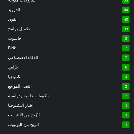
شروحات منوعة
53
اندرويد
49
ايفون
40
تحميل برامج
33
حاسوب
8
Blog
7
الذكاء الاصطناعي
7
برامج
6
تكنلوجيا
4
افضل المواقع
2
تطبيقات علمية ودراسية
2
اخبار التكنلوجيا
1
الربح من الانترنيت
1
الربح من اليوتيوب
1