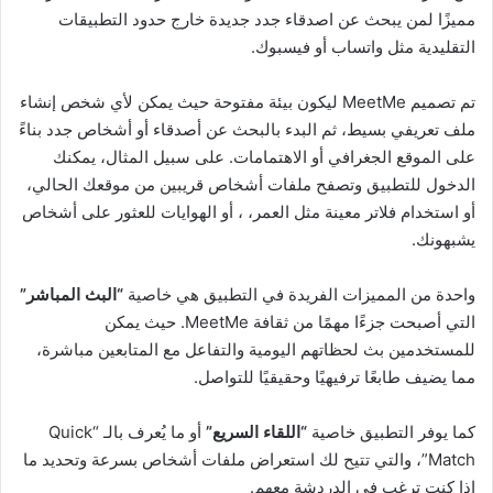
مميزًا لمن يبحث عن اصدقاء جدد جديدة خارج حدود التطبيقات
التقليدية مثل واتساب أو فيسبوك.
تم تصميم MeetMe ليكون بيئة مفتوحة حيث يمكن لأي شخص إنشاء
ملف تعريفي بسيط، ثم البدء بالبحث عن أصدقاء أو أشخاص جدد بناءً
على الموقع الجغرافي أو الاهتمامات. على سبيل المثال، يمكنك
الدخول للتطبيق وتصفح ملفات أشخاص قريبين من موقعك الحالي،
أو استخدام فلاتر معينة مثل العمر، ، أو الهوايات للعثور على أشخاص
يشبهونك.
واحدة من المميزات الفريدة في التطبيق هي خاصية
“البث المباشر”
التي أصبحت جزءًا مهمًا من ثقافة MeetMe. حيث يمكن
للمستخدمين بث لحظاتهم اليومية والتفاعل مع المتابعين مباشرة،
مما يضيف طابعًا ترفيهيًا وحقيقيًا للتواصل.
كما يوفر التطبيق خاصية
“اللقاء السريع”
أو ما يُعرف بالـ “Quick
Match”، والتي تتيح لك استعراض ملفات أشخاص بسرعة وتحديد ما
إذا كنت ترغب في الدردشة معهم.