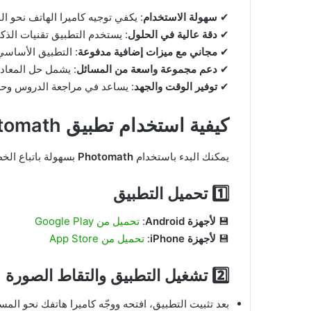
✔
سهولة الاستخدام
: يكفي توجيه كاميرا الهاتف نحو 
✔
دقة عالية في الحلول
: يستخدم التطبيق تقنيات الذ
✔
مجاني مع ميزات إضافية مدفوعة
: التطبيق الأساسي
✔
دعم مجموعة واسعة من المسائل
: يشمل حل المعادل
✔
توفير الوقت والجهد
: يساعد في مراجعة الدروس وحل ا
كيفية استخدام تطبيق Photomath؟
يمكنك البدء باستخدام
Photomath
بسهولة باتباع الخط
1️⃣ تحميل التطبيق
💾
لأجهزة Android
:
تحميل من Google Play
💾
لأجهزة iPhone
:
تحميل من App Store
2️⃣ تشغيل التطبيق والتقاط الصورة
بعد تثبيت التطبيق، افتحه ووجّه كاميرا هاتفك نحو المس