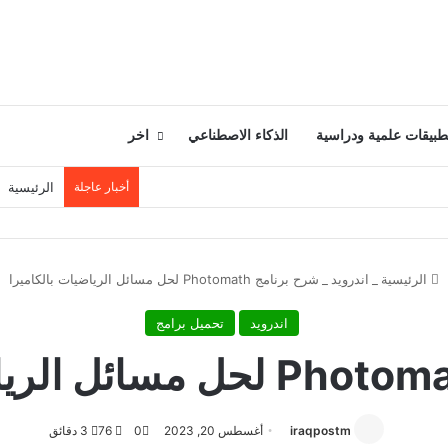
طبيقات علمية ودراسية
الذكاء الاصطناعي
اخر
أخبار عاجلة
الرئيسية
الرئيسية
_
اندرويد
_
شرح برنامج Photomath لحل مسائل الرياضيات بالكاميرا
اندرويد
تحميل برامج
iraqpostm
أغسطس 20, 2023
0
76
3 دقائق