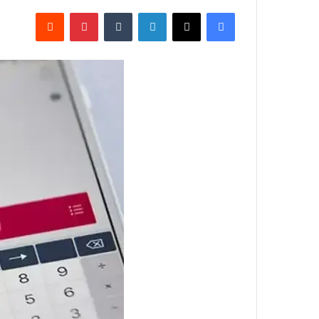
فيسبوك
‫X
لينكدإن
‏Tumblr
بينتيريست
‏Reddit