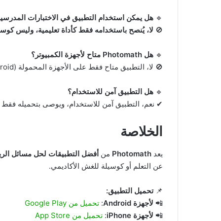
🔹
هل يمكن استخدام التطبيق في الاختبارات المدرسي
🚫
لا، يُنصح باستخدامه فقط كأداة تعليمية، وليس كوسيل
🔹
هل Photomath متاح لأجهزة الكمبيوتر؟
🚫 لا، التطبيق متاح فقط على الأجهزة المحمولة (Android و iOS).
🔹
هل التطبيق آمن للاستخدام؟
✔ نعم، التطبيق آمن للاستخدام، ويوصى بتحميله فقط 
الخلاصة
يعد
Photomath
من
أفضل التطبيقات لحل مسائل الريا
عن التعلم أو كوسيلة للغش الأكاديمي.
📌
تحميل التطبيق:
📲
لأجهزة Android
:
تحميل من Google Play
📲
لأجهزة iPhone
:
تحميل من App Store