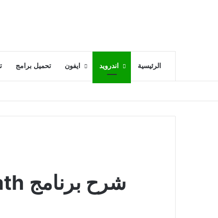
الرئيسية
اندرويد
ايفون
تحميل برامج
ت
شرح برنامج Photomath لحل مسائل الرياضيات بالكاميرا