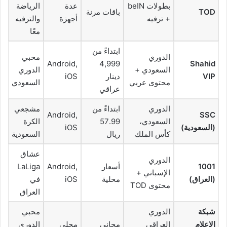
بطولات beIN
عدة
الرياضة
TOD
باقات مرنة
+ ترفيه
أجهزة
والترفيه
معًا
ابتداءً من
الدوري
محبي
Android,
4,999
Shahid
السعودي +
الدوري
VIP
دينار
iOS
محتوى عربي
السعودي
عراقي
الدوري
ابتداءً من
مشجعي
Android,
SSC
السعودي،
57.99
الكرة
(السعودية)
iOS
كأس الملك
ريال
السعودية
عشاق
الدوري
1001
أسعار
Android,
LaLiga
الإسباني +
(العراق)
محلية
iOS
في
محتوى TOD
العراق
شبكة
الدوري
محبي
الإعلام
العراقي
مجاني
محلي
الدوري