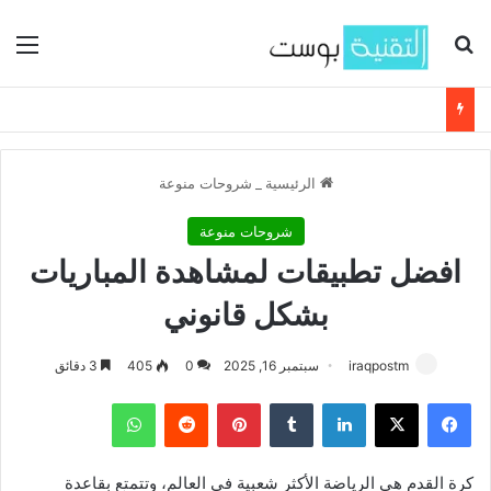
بحث عن
الق
الرئيسية
_
شروحات منوعة
شروحات منوعة
افضل تطبيقات لمشاهدة المباريات
بشكل قانوني
iraqpostm
سبتمبر 16, 2025
0
405
3 دقائق
فيسبوك
‫X
لينكدإن
‏Tumblr
بينتيريست
‏Reddit
واتساب
كرة القدم هي الرياضة الأكثر شعبية في العالم، وتتمتع بقاعدة