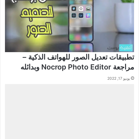
و
ف
ر
و
م
ا
ج
ل
ا
د
ن
ر
ا
د
ش
ة
تطبيقات تعديل الصور للهواتف الذكية –
مراجعة Nocrop Photo Editor وبدائله
يونيو 17, 2022