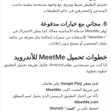
تصميم التطبيق بسيط ومريح، مع واجهة مستخدم سلسة تناسب
المبتدئين والمحترفين في عالم التطبيقات.
6. مجاني مع خيارات مدفوعة
يُوفر MeetMe خدماته الأساسية مجانًا، كما يمكن الاشتراك في
“MeetMe+‎” للاستفادة من مميزات إضافية مثل معرفة من شاهد
ملفك الشخصي أو تصفح بدون إعلانات.
خطوات تحميل MeetMe للأندرويد
إذا كنت من مستخدمي نظام Android، فإليك طريقة تحميل التطبيق
خطوة بخطوة:
افتح
متجر Google Play
على هاتفك.
في شريط البحث، اكتب
MeetMe
.
تأكد من اختيار التطبيق الرسمي الذي يحمل اسم المطوّر:
.
MeetMe.com
اضغط على زر
“تثبيت” (Install)
.