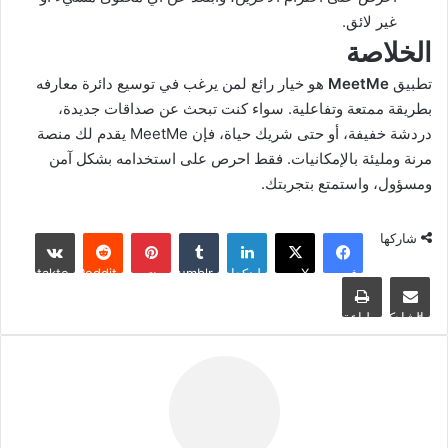
غير لائق.
الخلاصة
تطبيق
MeetMe
هو خيار رائع لمن يرغب في توسيع دائرة معارفه
بطريقة ممتعة وتفاعلية. سواء كنت تبحث عن صداقات جديدة،
دردشة خفيفة، أو حتى شريك حياة، فإن MeetMe يقدم لك منصة
مرنة ومليئة بالإمكانيات. فقط احرص على استخدامه بشكل آمن
ومسؤول، واستمتع بتجربتك.
شاركها
فيسبوك
‫X
لينكدإن
بينتيريست
مشاركة عبر البريد
طباعة