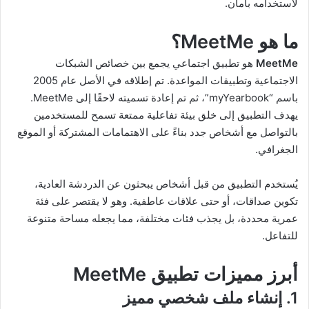
لاستخدامه بأمان.
ما هو MeetMe؟
MeetMe
هو تطبيق اجتماعي يجمع بين خصائص الشبكات
الاجتماعية وتطبيقات المواعدة. تم إطلاقه في الأصل عام 2005
باسم “myYearbook”، ثم تم إعادة تسميته لاحقًا إلى MeetMe.
يهدف التطبيق إلى خلق بيئة تفاعلية ممتعة تسمح للمستخدمين
بالتواصل مع أشخاص جدد بناءً على الاهتمامات المشتركة أو الموقع
الجغرافي.
يُستخدم التطبيق من قبل أشخاص يبحثون عن الدردشة العادية،
تكوين صداقات، أو حتى علاقات عاطفية. وهو لا يقتصر على فئة
عمرية محددة، بل يجذب فئات مختلفة، مما يجعله مساحة متنوعة
للتفاعل.
أبرز مميزات تطبيق MeetMe
1. إنشاء ملف شخصي مميز