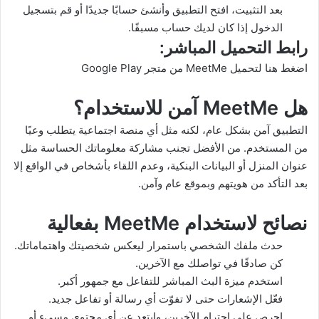
بعد التثبيت، افتح التطبيق وأنشئ حسابًا جديدًا أو قم بتسجيل
الدخول إذا كان لديك حساب مسبقًا.
رابط التحميل المباشر:
اضغط هنا لتحميل MeetMe من متجر Google Play
هل MeetMe آمن للاستخدام؟
التطبيق آمن بشكل عام، لكنه مثل أي منصة اجتماعية يتطلب وعيًا
من المستخدم. من الأفضل تجنب مشاركة معلوماتك الحساسة مثل
عنوان المنزل أو البيانات البنكية، وعدم اللقاء بأشخاص في الواقع إلا
بعد التأكد من هويتهم وبموقع عام وآمن.
نصائح لاستخدام MeetMe بفعالية
حدث ملفك الشخصي باستمرار ليعكس شخصيتك واهتماماتك.
كن صادقًا في تواصلك مع الآخرين.
استخدم ميزة البث المباشر للتفاعل مع جمهور أكبر.
فعّل الإشعارات حتى لا تفوّت أي رسالة أو تفاعل جديد.
احرص على احترام الآخرين، وابتعد عن أي محتوى مسيء أو