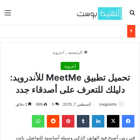
بحث عن
الق
الرئيسية
_
اندرويد
اندرويد
تحميل تطبيق MeetMe للأندرويد:
دليلك للتعرف على أصدقاء جدد
iraqpostm
أغسطس 7, 2025
0
699
2 دقائق
فيسبوك
‫X
لينكدإن
‏Tumblr
بينتيريست
‏Reddit
واتساب
في زمن أصبح فيه الهاتف الذكي وسيلة أساسية للتواصل، باتت